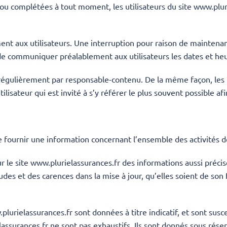
s ou complétées à tout moment, les utilisateurs du site
www.plur
nt aux utilisateurs. Une interruption pour raison de maintena
s de communiquer préalablement aux utilisateurs les dates et heu
 régulièrement par responsable-contenu. De la même façon, les
lisateur qui est invité à s’y référer le plus souvent possible a
 fournir une information concernant l’ensemble des activités de
r le site
www.plurielassurances.fr
des informations aussi précise
es et des carences dans la mise à jour, qu’elles soient de son fa
plurielassurances.fr
sont données à titre indicatif, et sont susce
assurances.fr
ne sont pas exhaustifs. Ils sont donnés sous rése