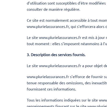
d’utilisation sont susceptibles d’être modifiée
consulter de manière régulière.
Ce site est normalement accessible à tout mome
www.plurielassurances.fr
, qui s’efforcera alor
Le site
www.plurielassurances.fr
est mis à jour
tout moment : elles s’imposent néanmoins à l’uti
3. Description des services fournis.
Le site
www.plurielassurances.fr
a pour objet de
www.plurielassurances.fr s’efforce de fournir su
tenue responsable des omissions, des inexactitud
fournissent ces informations.
Tous les informations indiquées sur le site
www.
renseignements figurant sur le site
www.pluriel