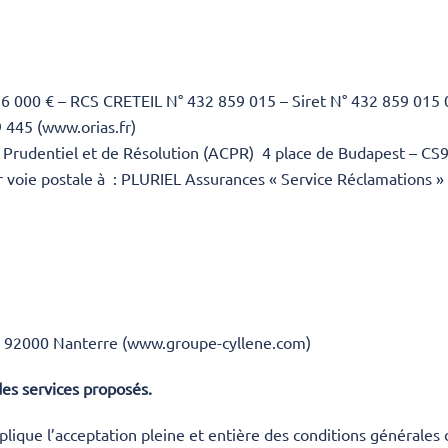
e 16 000 € – RCS CRETEIL N° 432 859 015 – Siret N° 432 859 015
9 445 (www.orias.fr)
e Prudentiel et de Résolution (ACPR) 4 place de Budapest – CS
r voie postale à : PLURIEL Assurances « Service Réclamations 
 92000 Nanterre (www.groupe-cyllene.com)
 des services proposés.
lique l’acceptation pleine et entière des conditions générales d’