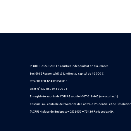
PLURIEL ASSURANCES courtier indépendant en assurances
Société à Responsabilité Limitée au capital de 16 000 €
RCS CRETEIL N° 432 859 015
Siret N° 432 859 015 000 21
Enregistrée auprès de l’ORIAS sous le N°07 019 445 (www.orias.fr)
et soumis au contrôle de l’Autorité de Contrôle Prudentiel et de Résolutio
(ACPR) 4 place de Budapest – CS92459 – 75436 Paris cedex 09.