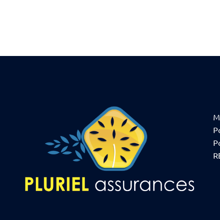
M
Po
P
R
n